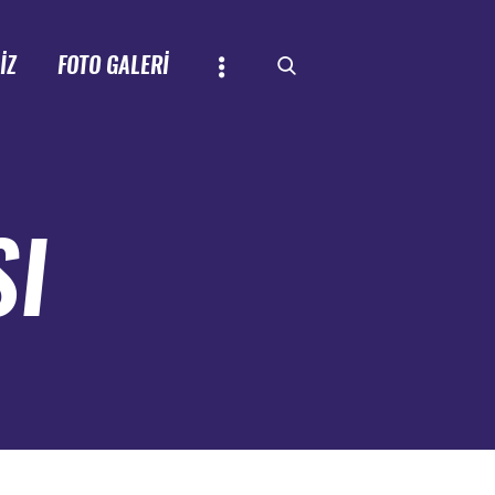
İZ
FOTO GALERİ
SI