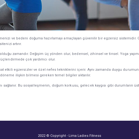
nizi ve bedeni doğuma hazırlamayı amaçlayan güvenilir bir egzersiz sistemidir. Ge
enizi artırır.
 olduğu zamandır. Değişim üç yönden olur; bedensel, zihinsel ve tinsel. Yoga yapm
güçlendirmede çok yardımcı olur.
t etkili egzersizler ve özel nefes tekniklerini içerir. Aynı zamanda duygu durumu
neme ilişkin bilmesi gereken temel bilgiler aktarılır.
rtamı sağlanır. Bu sosyalleşmenin, doğum korkusu, gelecek kaygısı gibi durumların 
2022 © Copyright - Lima Ladies Fitness