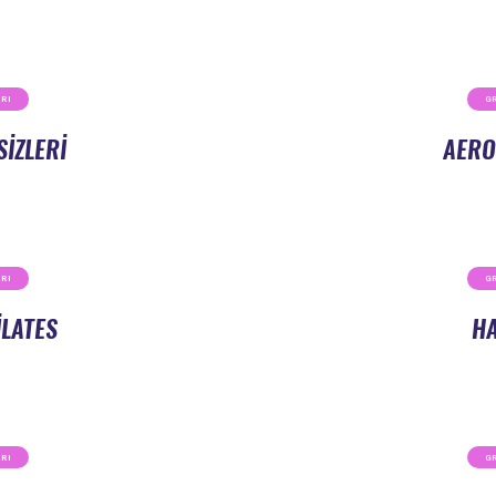
RI
G
SIZLERI
AERO
RI
G
LATES
HA
RI
G