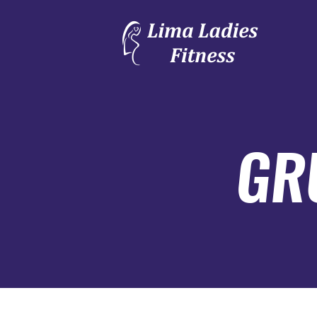
HİZMETLERİMİZ
FOTO GALERİ
BİZE ULAŞIN
GR